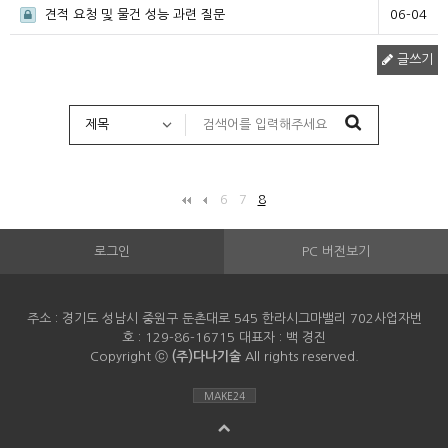
견적 요청 및 물건 성능 과련 질문
06-04
글쓰기
6
7
8
로그인
PC 버전보기
주소 : 경기도 성남시 중원구 둔촌대로 545 한라시그마밸리 702사업자번
호 : 129-86-16715 대표자 : 백 경진
Copyright ⓒ
(주)다나기술
All rights reserved.
MAKE24