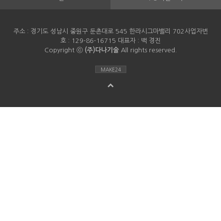
주소 : 경기도 성남시 중원구 둔촌대로 545 한라시그마밸리 702사업자번
호 : 129-86-16715 대표자 : 백 경진
Copyright ⓒ
(주)다나기술
All rights reserved.
MAKE24