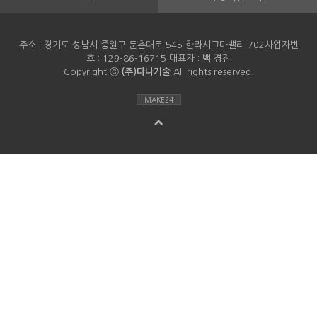
주소 : 경기도 성남시 중원구 둔촌대로 545 한라시그마밸리 702사업자번
호 : 129-86-16715 대표자 : 백 경진
Copyright ⓒ
(주)다나기술
All rights reserved.
MAKE24