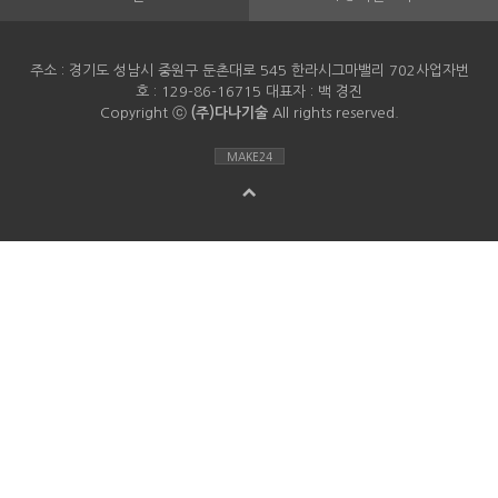
주소 : 경기도 성남시 중원구 둔촌대로 545 한라시그마밸리 702사업자번
호 : 129-86-16715 대표자 : 백 경진
Copyright ⓒ
(주)다나기술
All rights reserved.
MAKE24