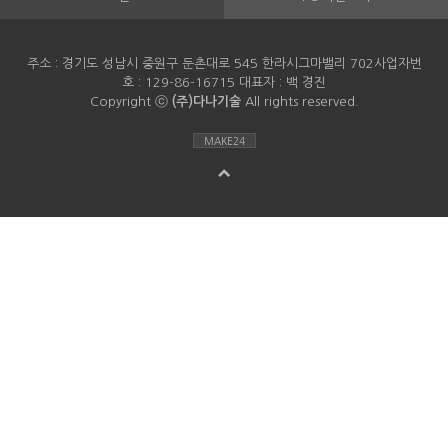
주소 : 경기도 성남시 중원구 둔촌대로 545 한라시그마밸리 702사업자번
호 : 129-86-16715 대표자 : 백 경진
Copyright ⓒ
(주)다나기술
All rights reserved.
MAKE24